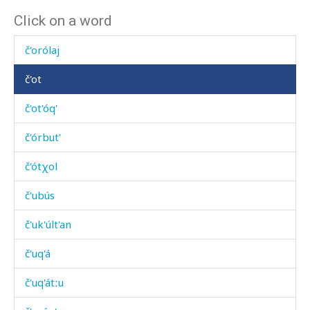
Click on a word
č'or
č'orólaj
č'ot
č'ot'óq'
č'órbut'
č'ótχol
č'ubús
č'uk'últ'an
č'uq'á
č'uq'átːu