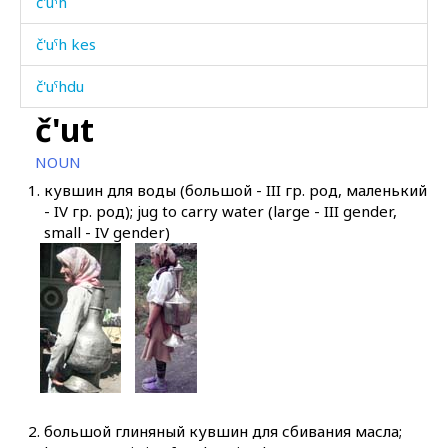
č'uˤh
č'uˤh kes
č'uˤhdu
č'ut
č'uˤmmús
NOUN
č'úˤwbos
1.
кувшин для воды (большой - III гр. род, маленький
- IV гр. род); jug to carry water (large - III gender,
č'ʷéč'əbos
small - IV gender)
č'ʷi
č'ʷib
č'ʷim
č'ʷin
č'ʷíjt'u
2.
большой глиняный кувшин для сбивания масла;