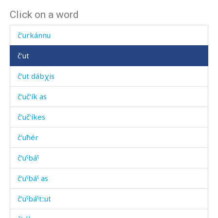
Click on a word
č'uréq'
č'urkánnu
č'ut
č'ut dábχis
č'uč'ík as
č'uč'íkes
č'uħér
č'uˤbáˤ
č'uˤbáˤ as
č'uˤbáˤtːut