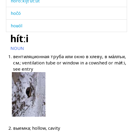
horóːkijt'utːut
hočó
hoʁól
hítːi
hoˤló
NOUN
hoˤló as
1.
вентиляционная труба или окно в хлеву, в ма́ллъи,
см.; ventilation tube or window in a cowshed or máɬːi,
hoˤló kes
see entry
hoˤlók'əla
hoˤlótːut
hóti
hóti gʷárqː'i
hóːnu
2.
выемка; hollow, cavity