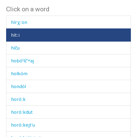
Click on a word
hírχiran
hírχːon
hítːi
híču
hobóˤlč'ʷaj
holkóm
hondól
horóːk
horóːkdut
horóːkejt'u