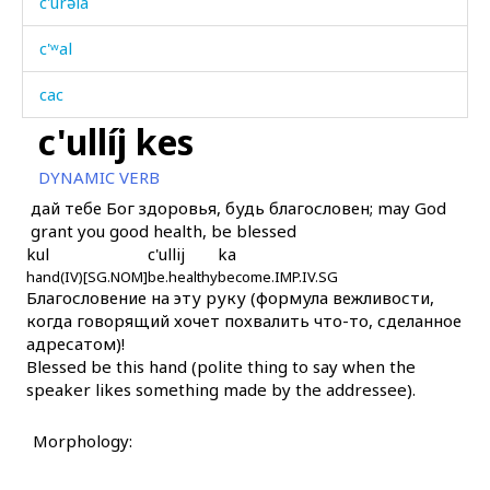
c'úrəla
c'ʷal
cac
c'ullíj kes
cac kes
DYNAMIC VERB
cac χːas
дай тебе Бог здоровья, будь благословен; may God
grant you good health, be blessed
cal
kul
c'ullij
ka
hand(IV)[SG.NOM]
caleχˤtːut
be.healthy
become.IMP.IV.SG
Благословение на эту руку (формула вежливости,
когда говорящий хочет похвалить что-то, сделанное
camz
адресатом)!
Blessed be this hand (polite thing to say when the
cas
speaker likes something made by the addressee).
caħánnit bárči
Morphology:
cáclin gátu