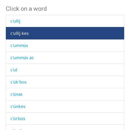
Click on a word
c'ullétːu
c'ullíj
c'ullíj kes
c'ummús
c'ummús as
c'ut
c'úk'bos
c'únas
c'únkes
c'úrbos