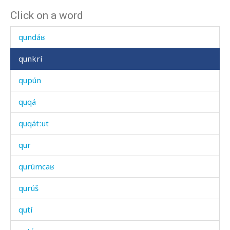
Click on a word
qum
qundáʁ
qunkrí
qupún
quqá
quqátːut
qur
qurúmcaʁ
qurúš
qutí