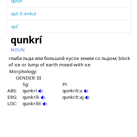
qutúr
qutːítːenkul
quč
qunkrí
qučáʁdu
NOUN
qužá
глыба льда или большой кусок земли со льдом; block
of ice or lump of earth mixed with ice
qúbus
Morphology:
qúcbos
GENDER: III
Sg:
Pl:
ABS:
qúršbos
qunkrí
qunkrítːu
ERG:
qunkríli
qunkrítːaj
LOC:
qúršːi
qunkrílit
qúršːəla
qút'i