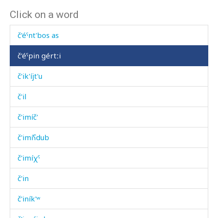
Click on a word
č'éˤnt'bos
č'éˤnt'bos as
č'éˤpin gértːi
č'ik'íjt'u
č'il
č'imíč'
č'imíʕdub
č'imíχˤ
č'in
č'iník'ʷ