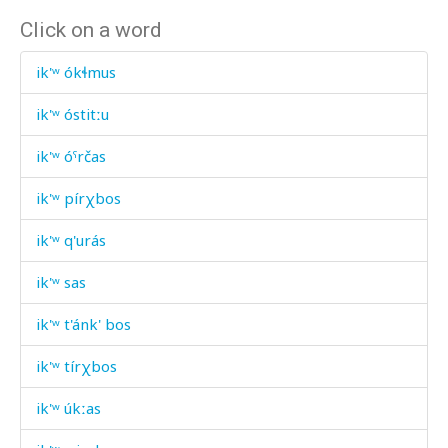
Click on a word
ik'ʷ ókɬmus
ik'ʷ óstitːu
ik'ʷ óˤrčas
ik'ʷ pírχbos
ik'ʷ q'urás
ik'ʷ sas
ik'ʷ t'ánk' bos
ik'ʷ tírχbos
ik'ʷ úkːas