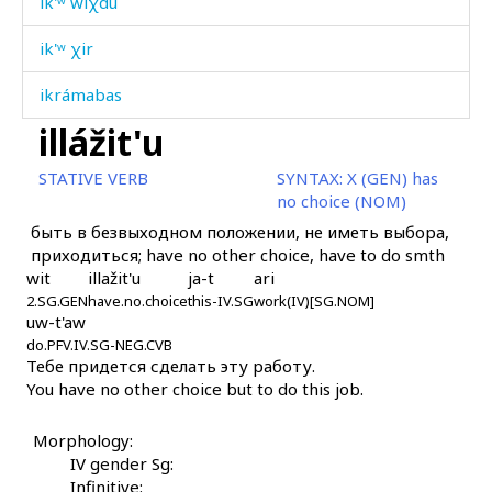
ik'ʷ wiχdu
ik'ʷ χir
ikrámabas
illážit'u
ikɬ
STATIVE VERB
SYNTAX:
X (GEN) has
ikɬ áčas
no choice (NOM)
быть в безвыходном положении, не иметь выбора,
ikɬ'
приходиться; have no other choice, have to do smth
wit
illažit'u
ja-t
ari
ikɬ' éɬːas
2.SG.GEN
have.no.choice
this-IV.SG
work(IV)[SG.NOM]
uw-t'aw
ikɬ'ít'ukul
do.PFV.IV.SG-NEG.CVB
Тебе придется сделать эту работу.
ilbísdut
You have no other choice but to do this job.
ilhámas
Morphology:
ilí
IV gender Sg:
Infinitive: