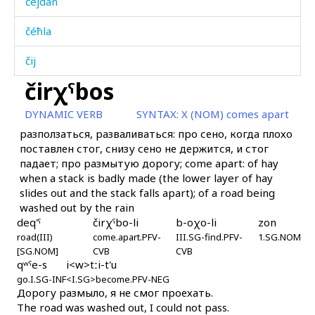
čéjdan
čéħla
čij
čirχˤbos
čiják'o
DYNAMIC VERB
SYNTAX:
X (NOM) comes apart
čijtːen hóti
разползаться, разваливаться: про сено, когда плохо
поставлен стог, снизу сено не держится, и стог
čiláw
падает; про размытую дорогу; come apart: of hay
when a stack is badly made (the lower layer of hay
čilí
slides out and the stack falls apart); of a road being
washed out by the rain
čilínokɬ'
deq'ˤ
čirχˤbo-li
b-oχo-li
zon
road(III)
činár
come.apart.PFV-
III.SG-find.PFV-
1.SG.NOM
[SG.NOM]
CVB
CVB
qʷˤe-s
i<w>tːi-t'u
činí
go.I.SG-INF
<I.SG>become.PFV-NEG
Дорогу размыло, я не смог проехать.
čirpí
The road was washed out, I could not pass.