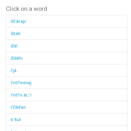
Click on a word
išt'árap'
ištáh
ižál
iždáhi
iˤjá
iˤntíˤmmaj
iˤntíˤn ácː'i
iˤčíkɬ'an
íc'kul