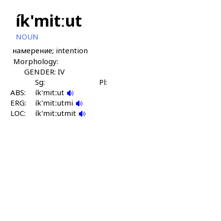
ík'mitːut
NOUN
намерение; intention
Morphology:
GENDER: IV
Sg:
Pl:
ABS:
ík'mitːut
ERG:
ík'mitːutmi
LOC:
ík'mitːutmit