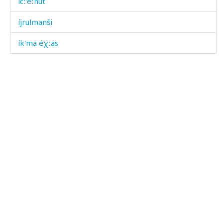
ícː'eːnut
íjrulmanši
ík'ma éχːas
ík'ma i
ík'mak ákɬis
ík'maš qˤes
ík'mi šːubús
ík'min jók'i
ík'min noc'ór
ík'mis ékas
ík'mis ékas bóna