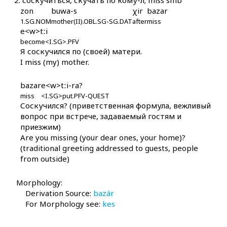
2.
соскучиться, скучать по кому-л; miss smb
bazár kes
zon
buwa-s
χir
bazar
1.SG.NOM
mother(II).OBL.SG-SG.DAT
after
miss
baħrí
e<w>tːi
become<I.SG>.PFV
baħsá
Я соскучился по (своей) матери.
I miss (my) mother.
bažá
bazar
e<w>tːi-ra?
bažárankul
miss
<I.SG>put.PFV-QUEST
Соскучился? (приветственная формула, вежливый
baʁ
вопрос при встрече, задаваемый гостям и
приезжим)
baʁdábus
Are you missing (your dear ones, your home)?
(traditional greeting addressed to guests, people
baʁdáku
from outside)
baʁíšla as
Morphology:
Derivation Source:
bazár
baʕáj
For Morphology see:
kes
baʕlí