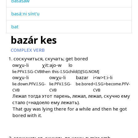
basášaw
basáːni sínt'u
bat
bazár kes
batár
COMPLEX VERB
batáʁ
1.
соскучиться, скучать; get bored
owχu-li
χitːa
jo-w
lo
batniškés
lie.PFV.I.SG-CVB
then
this-I.SG
child(I)[SG.NOM]
owχu-li
owχu-li
bazar
i<w>tːi-li
batːéšːu
lie.down.PFV.I.SG-
lie.PFV.I.SG-
be.bored
<I.SG>become.PFV-
CVB
CVB
CVB
bazár
Лежал тогда этот парень, лежал, лежал, скучно ему
стало (=надоело ему лежать).
bazár
That guy was lying there for a while and then he got
bored with it.
bazár as
bazár iq