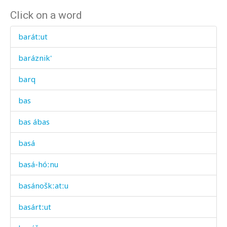
Click on a word
barátːut
baráznik'
barq
bas
bas ábas
basá
basá-hóːnu
basánoškːatːu
basártːut