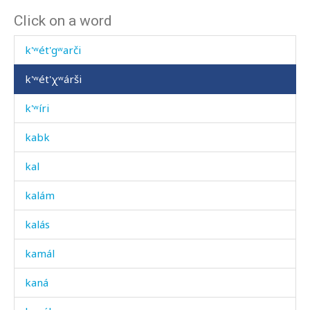
Click on a word
k'ʷet'
k'ʷét'gʷarči
k'ʷét'χʷárši
k'ʷíri
kabk
kal
kalám
kalás
kamál
kaná