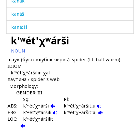
kanák
kanáš
kanáːši
k'ʷét'χʷárši
kanáχut
NOUN
kanpét
паук (букв. клубок-червь); spider (lit. ball-worm)
IDIOM
karás
k'ʷét'χʷáršilin χal
паутина /
spider's web
karáwat
Morphology:
karáːmatːut
GENDER: III
Sg:
Pl:
ABS:
karáːmutkul
k'ʷét'χʷárši
k'ʷét'χʷáršitːu
ERG:
k'ʷét'χʷáršili
k'ʷét'χʷáršitːaj
LOC:
karsːám
k'ʷét'χʷáršilit
karčánkul