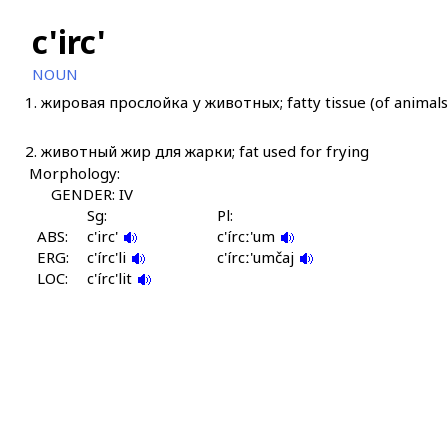
c'irc'
NOUN
1.
жировая прослойка у животных; fatty tissue (of animals
2.
животный жир для жарки; fat used for frying
Morphology:
GENDER: IV
Sg:
Pl:
ABS:
c'irc'
c'írcː'um
ERG:
c'írc'li
c'írcː'umčaj
LOC:
c'írc'lit