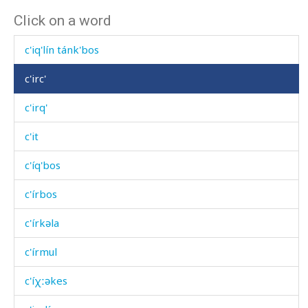
Click on a word
c'imíc'əla
c'iq'lín tánk'bos
c'irc'
c'irq'
c'it
c'íq'bos
c'írbos
c'írkəla
c'írmul
c'íχːəkes