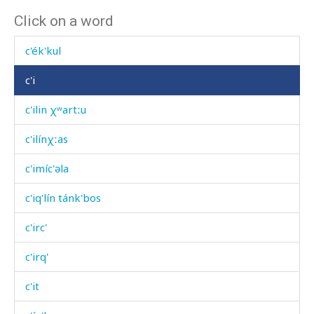
Click on a word
c'égʷdut
c'ék'kul
c'i
c'ilin χʷartːu
c'ilínχːas
c'imíc'əla
c'iq'lín tánk'bos
c'irc'
c'irq'
c'it