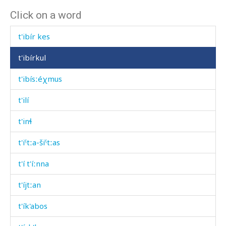
Click on a word
t'ibír
t'ibír kes
t'ibírkul
t'ibísːéχmus
t'ilí
t'inɬ
t'iˤtːa-šiˤtːas
t'í t'íːnna
t'íjtːan
t'ík'abos