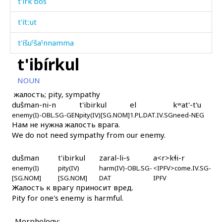
t'írk'bos
t'ítːut
t'íšuˤšaˤnnəmma
t'ibírkul
t'íšərakdumma
NOUN
t'íːnna
жалость; pity, sympathy
dušman-ni-n
t'ibirkul
el
kʷat'-t'u
t'íˤtːas
enemy(I)-OBL.SG-GEN
pity(IV)[SG.NOM]
1.PL.DAT.IV.SG
need-NEG
Нам не нужна жалость врага.
t'íˤtːəkes
We do not need sympathy from our enemy.
t'o
dušman
t'ibirkul
zaral-li-s
a<r>kɬi-r
t'onó
enemy(I)
pity(IV)
harm(IV)-OBL.SG-
<IPFV>come.IV.SG-
[SG.NOM]
[SG.NOM]
DAT
IPFV
Жалость к врагу приносит вред.
t'óšikes
Pity for one's enemy is harmful.
t'uj
Morphology: