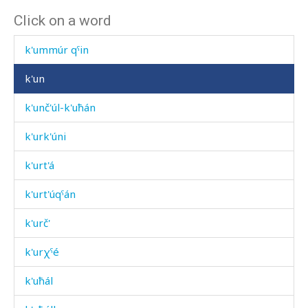
Click on a word
k'ummúr
k'ummúr qˤin
k'un
k'unč'úl-k'uħán
k'urk'úni
k'urt'á
k'urt'úqˤán
k'urč'
k'urχˤé
k'uħál