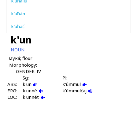
k'uħállu
k'uħán
k'uħáč
k'un
k'úmk'um
NOUN
k'úrbos
мукá; flour
Morphology:
k'úrk'urbos
GENDER: IV
k'úrk'urbos
Sg:
Pl:
ABS:
k'un
k'úmmul
ERG:
k'úrk'əl ɬːan
k'unné
k'úmmulčaj
LOC:
k'unnét
k'úrum
k'úršːə-qˤan
k'út'bos