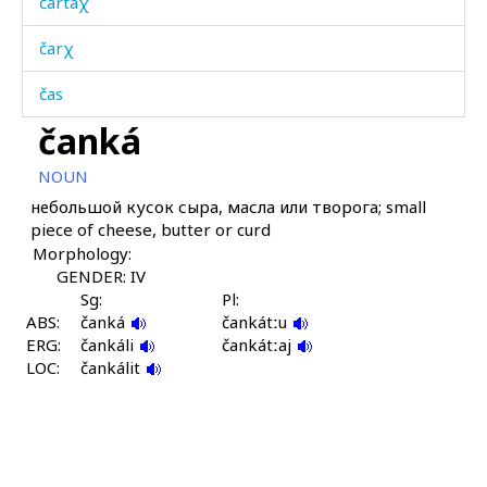
čartáχ
čarχ
čas
čanká
čák'bos
NOUN
čárgu
небольшой кусок сыра, масла или творога; small
piece of cheese, butter or curd
čárgutːu as
Morphology:
čáči
GENDER: IV
Sg:
Pl:
ABS:
čáχt'i
čanká
čankátːu
ERG:
čankáli
čankátːaj
LOC:
čáχˤbos
čankálit
čaχːˤár
čaχːˤártːut