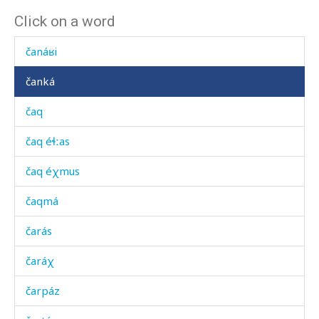
Click on a word
čamásdag
čanáʁi
čanká
čaq
čaq éɬːas
čaq éχmus
čaqmá
čarás
čaráχ
čarpáz