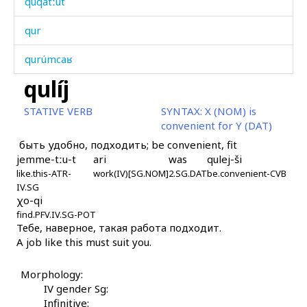
quqátːut
qur
qurúmcaʁ
qulíj
qurúš
STATIVE VERB
SYNTAX:
X (NOM) is
qutí
convenient for Y (DAT)
быть удобно, подходить; be convenient, fit
qutúr
jemme-tːu-t
ari
was
qulej-ši
like.this-ATR-
qutːítːenkul
work(IV)[SG.NOM]
2.SG.DAT
be.convenient-CVB
IV.SG
χo-qi
quč
find.PFV.IV.SG-POT
Тебе, наверное, такая работа подходит.
qučáʁdu
A job like this must suit you.
qužá
Morphology:
IV gender Sg:
qúbus
Infinitive: