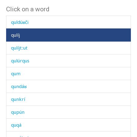
Click on a word
quldúʁ
quldúʁči
qulíj
qulíjtːut
qulúrqus
qum
qundáʁ
qunkrí
qupún
quqá