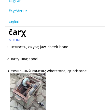
čaχːˤár
čaχːˤártːut
čejláʁ
čarχ
čelénnin
NOUN
čerχ
1.
челюсть, скула; jaw, cheek bone
čeħ
2.
катушка; spool
čeħ
3.
точильный камень; whetstone, grindstone
čéjdan
čéħla
čij
čiják'o