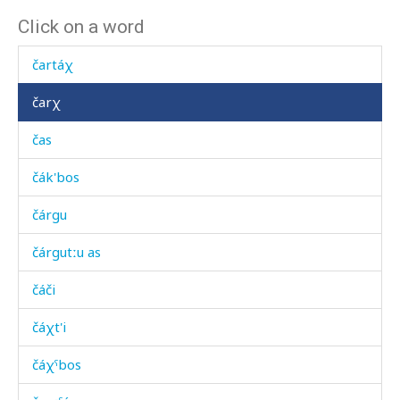
Click on a word
čarpáz
čartáχ
čarχ
čas
čák'bos
čárgu
čárgutːu as
čáči
čáχt'i
čáχˤbos