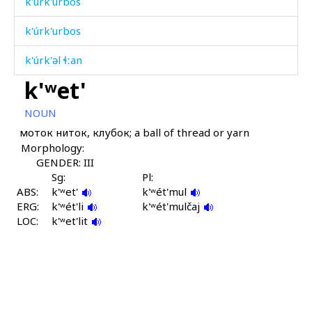
k'úrk'urbos
k'úrk'urbos
k'úrk'əl ɬːan
k'ʷet'
k'úrum
NOUN
k'úršːə-qˤan
моток ниток, клубок; a ball of thread or yarn
Morphology:
k'út'bos
GENDER: III
k'ʷant'
Sg:
Pl:
ABS:
k'ʷet'
k'ʷét'mul
ERG:
k'ʷas
k'ʷét'li
k'ʷét'mulčaj
LOC:
k'ʷet'lit
k'ʷaˤh
k'ʷaˤháˤč
k'ʷet'