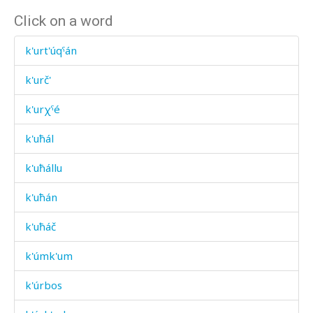
Click on a word
k'urt'úqˤán
k'urč'
k'urχˤé
k'uħál
k'uħállu
k'uħán
k'uħáč
k'úmk'um
k'úrbos