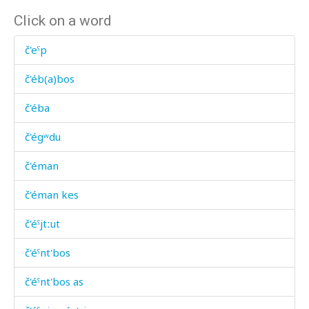
Click on a word
č'eˤp
č'éb(a)bos
č'éba
č'égʷdu
č'éman
č'éman kes
č'éˤjtːut
č'éˤnt'bos
č'éˤnt'bos as