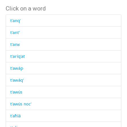
Click on a word
t'anq'
t'ant'
t'anʁ
t'aríq'at
t'awáp
t'awáq'
t'awús
t'awús noc'
t'aħlá