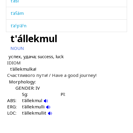
t'aši
t'aʕám
t'aˤp'áˤn
t'állekmul
t'áhri
NOUN
t'ála
успех, удача; success, luck
IDIOM
t'álakul
t'állekmulka!
Счастливого пути! /
Have a good journey!
t'álas
Morphology:
t'álatːut
GENDER: IV
Sg:
Pl:
ABS:
t'államatbos
t'állekmul
ERG:
t'állekmulli
LOC:
t'állek
t'állekmullit
t'állekdut