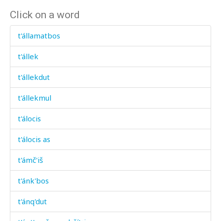
Click on a word
t'államatbos
t'állek
t'állekdut
t'állekmul
t'álocis
t'álocis as
t'ámč'iš
t'ánk'bos
t'ánq'dut