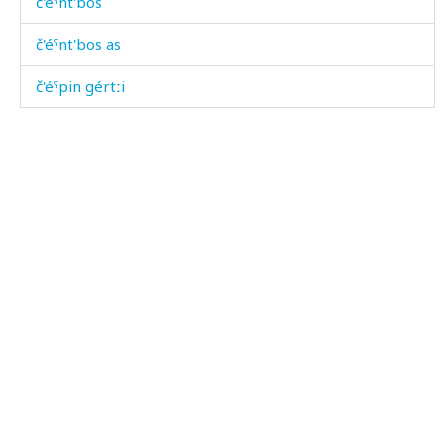
č'éˤnt'bos
č'éˤnt'bos as
č'éˤpin gértːi
č'ik'íjt'u
č'il
č'imíč'
č'imíʕdub
č'imíχˤ
č'in
č'iník'ʷ
č'ir qˤir bos