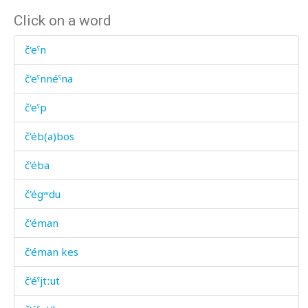
Click on a word
č'eˤn
č'eˤnnéˤna
č'eˤp
č'éb(a)bos
č'éba
č'égʷdu
č'éman
č'éman kes
č'éˤjtːut