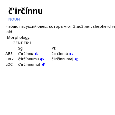
č'irčínnu
NOUN
чабан, пасущий овец, которым от 2 до3 лет; shepherd resp
old
Morphology:
GENDER: I
Sg:
Pl:
ABS:
č'irčínnu
č'irčínnib
ERG:
č'irčínnumu
č'irčínnumaj
LOC:
č'irčínnumut