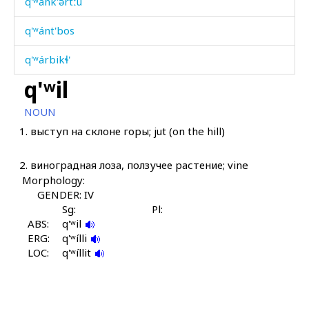
q'ʷánk'ərtːu
q'ʷánt'bos
q'ʷárbikɬ'
q'ʷil
q'ʷárɬbos
NOUN
q'ʷátːut
1.
выступ на склоне горы; jut (on the hill)
q'ʷátːut sːon
2.
виноградная лоза, ползучее растение; vine
q'ʷáč'i
Morphology:
GENDER: IV
q'ʷáši
Sg:
Pl:
ABS:
q'ʷil
q'ʷérq'əbos
ERG:
q'ʷílli
LOC:
q'ʷíllit
q'ʷért'i
q'ʷib