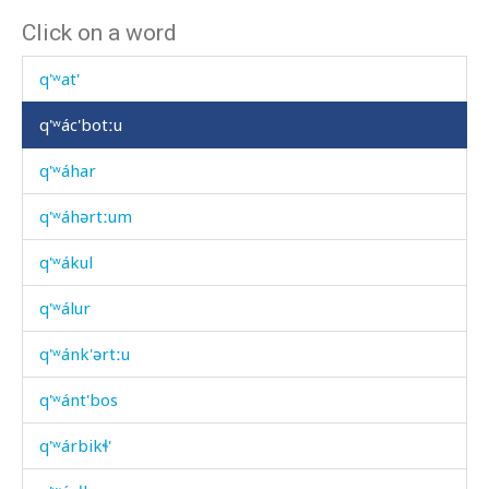
Click on a word
q'ʷas
q'ʷat'
q'ʷác'botːu
q'ʷáhar
q'ʷáhərtːum
q'ʷákul
q'ʷálur
q'ʷánk'ərtːu
q'ʷánt'bos
q'ʷárbikɬ'