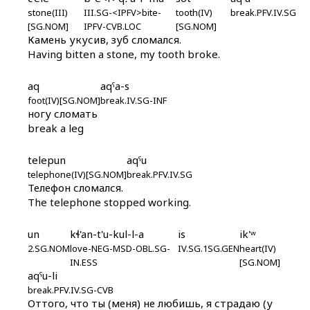
árχ
stone(III)
III.SG-<IPFV>bite-
tooth(IV)
break.PFV.IV.SG
[SG.NOM]
IPFV-CVB.LOC
[SG.NOM]
Камень укусив, зуб сломался.
árχil ɬːan
Having bitten a stone, my tooth broke.
árχmus
aq
aqˤa-s
ásas
foot(IV)[SG.NOM]
break.IV.SG-INF
ногу сломать
áslummus itːu
break a leg
ásmus
telepun
aqˤu
telephone(IV)[SG.NOM]
break.PFV.IV.SG
ásmus deqˤés
Телефон сломался.
The telephone stopped working.
ástopirullah
un
kɬ'an-t'u-kul-l-a
is
ik'ʷ
ásːas
2.SG.NOM
love-NEG-MSD-OBL.SG-
IV.SG.1SG.GEN
heart(IV)
IN.ESS
[SG.NOM]
ásːe-ɬːonnól
aqˤu-li
break.PFV.IV.SG-CVB
át'as
Оттого, что ты (меня) не любишь, я страдаю (у