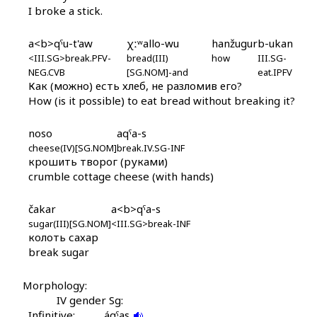
áħiħur
I broke a stick.
ášba
a<b>qˤu-t'aw
χːʷallo-wu
hanžugur
b-ukan
<III.SG>break.PFV-
bread(III)
how
III.SG-
áʁ kes
NEG.CVB
[SG.NOM]-and
eat.IPFV
Как (можно) есть хлеб, не разломив его?
áʁdu
How (is it possible) to eat bread without breaking it?
áːc'as
noso
aqˤa-s
cheese(IV)[SG.NOM]
break.IV.SG-INF
áːc'en
крошить творог (руками)
crumble cottage cheese (with hands)
áːq'ˤas
čakar
a<b>qˤa-s
áːtas
sugar(III)[SG.NOM]
<III.SG>break-INF
колоть сахар
áːč'at'i
break sugar
áːč'at'u as
Morphology:
áːč'at'u kes
IV gender Sg:
Infinitive:
áqˤas