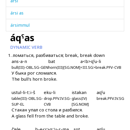
ársi
ársi as
ársimmul
áqˤas
ársːas
DYNAMIC VERB
árt'mus
1.
ломаться, разбиваться; break, break down
ans-a-n
bat
a<b>qˤu-li
árčəla
bull(III)-OBL.SG-GEN
horn(III)[SG.NOM]
<III.SG>break.PFV-CVB
У быка рог сломался.
árša
The bull's horn broke.
áršatːen
ustul-li-tːi-š
eku-li
istakan
aqˤu
áršatːeqˤdi
table(III)-OBL.SG-
drop.PFV.IV.SG-
glass(IV)
break.PFV.IV.SG
SUP-EL
CVB
[SG.NOM]
Стакан упал со стола и разбился.
áršašdu
A glass fell from the table and broke.
áršašdur
č'ele
b-e<r>qː'u-r-ma
sot
aqˤu