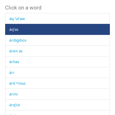
Click on a word
áqː'as
áqː'ut'aw
áqˤas
árdigibos
áren as
árhas
ári
árk'ʷmus
ármi
árqˤut