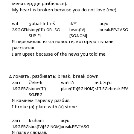
меня сердце разбилось).
át'mul
My heart is broken because you do not love (me).
átis
wit
χabal-li-tːi-š
ik'ʷ
aqˤu
2.SG.GEN
story(III)-OBL.SG-
heart(IV)
break.PFV.IV.SG
áturšːuna
SUP-EL
[SG.NOM]
Я переживаю из-за новости, которую ты мне
átːas
рассказал.
I am upset because of the news you told me.
átːaħi
átːil áq'utːut
2.
ломать, разбивать; break, break down
zari
č'ele-li
waˤrt'i
a<b>qˤu
átːitːut
1.SG.ERG
stone(III)-
plate(III)[SG.NOM]
<III.SG>break.PFV
SG.ERG
átːutːut
Я камнем тарелку разбил.
I broke (a) plate with (a) stone.
áč'as
zari
k'uħani
aqˤu
áčas
1.SG.ERG
stick(IV)[SG.NOM]
break.PFV.IV.SG
Я палку сломал.