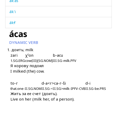
ák'as
ák'i
ákɬ'
ácas
ákɬ'-art'i
DYNAMIC VERB
ákɬas
1.
доить; milk
zari
χˤon
b-acu
ákɬen
1.SG.ERG
cow(III)[SG.NOM]
III.SG-milk.PFV
Я корову подоил
ákɬis
I milked (the) cow.
ákːis
to-r
d-a<r>ca-r-ši
d-i
ákːomminnut
that.one-II.SG.NOM
II.SG-<II.SG>milk-IPFV-CVB
II.SG-be.PRS
Жить за ее счет (доить).
Live on her (milk her, of a person).
ákːommis
ákːon