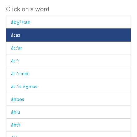
Click on a word
ábtːu
ábχˤ ɬːan
ácas
ácː'ar
ácː'i
ácː'ilinnu
ácː'is éχmus
áhbos
áhlu
áht'i