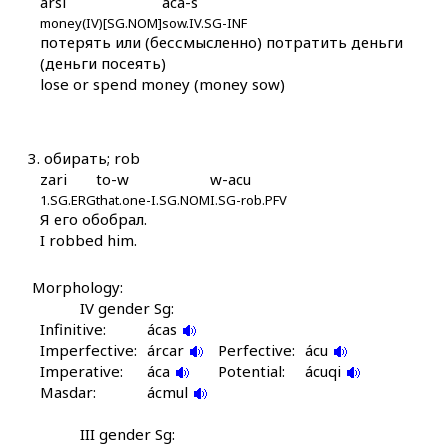
arsi
aca-s
money(IV)[SG.NOM]
sow.IV.SG-INF
álħat
потерять или (бессмысленно) потратить деньги
(деньги посеять)
álšun
lose or spend money (money sow)
álšunna
ánsaw
3.
обирать; rob
zari
to-w
w-acu
ánχ
1.SG.ERG
that.one-I.SG.NOM
I.SG-rob.PFV
Я его обобрал.
ánχ i
I robbed him.
ánχ kes
Morphology:
IV gender Sg:
ánχːas
Infinitive:
ácas
Imperfective:
árcar
Perfective:
ácu
áq'ˤul
Imperative:
áca
Potential:
ácuqi
Masdar:
ácmul
áq'ˤul bi
III gender Sg: