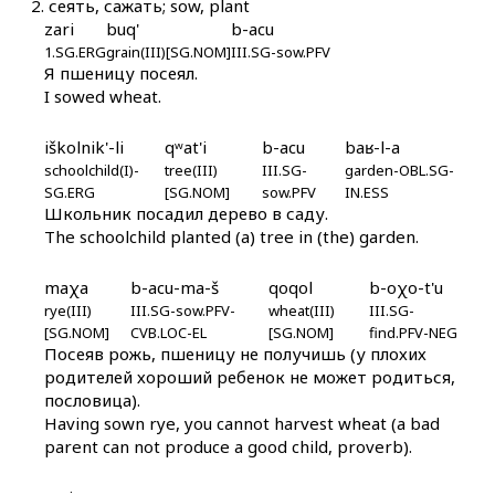
2.
сеять, сажать; sow, plant
ákːon cáχas
zari
buq'
b-acu
1.SG.ERG
grain(III)[SG.NOM]
III.SG-sow.PFV
ákːonniɬːu
Я пшеницу посеял.
I sowed wheat.
ákːonniɬːutːut
iškolnik'-li
qʷat'i
b-acu
baʁ-l-a
ákːu kos
schoolchild(I)-
tree(III)
III.SG-
garden-OBL.SG-
SG.ERG
[SG.NOM]
sow.PFV
IN.ESS
ákːukes
Школьник посадил дерево в саду.
The schoolchild planted (a) tree in (the) garden.
ákːurši
maχa
b-acu-ma-š
qoqol
b-oχo-t'u
ákːus
rye(III)
III.SG-sow.PFV-
wheat(III)
III.SG-
[SG.NOM]
CVB.LOC-EL
[SG.NOM]
find.PFV-NEG
ákːus as
Посеяв рожь, пшеницу не получишь (у плохих
родителей хороший ребенок не может родиться,
ákːut'aw
пословица).
Having sown rye, you cannot harvest wheat (a bad
állejt'u
parent can not produce a good child, proverb).
álħam