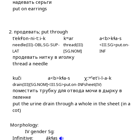
надевать серьги
put on earrings
áq'ˤullinnu
áq'ˤulči
2.
продевать; put through
áq-kul
t'ekɬ'on-ni-tːi-k
kʷar
a<b>kɬa-s
needle(III)-OBL.SG-SUP-
thread(III)
<III.SG>put.on-
áqa
LAT
[SG.NOM]
INF
продевать нитку в иголку
áqatːu
thread a needle
áqugʷas
kuči
a<b>kɬa-s
χːʷˤet'i-l-a-k
drain(III)[SG.NOM]
<III.SG>put.on-INF
sheet(IV)
áqədan
поместить трубку для отвода мочи в дырку в
пеленке
áqəltːəkan
put the urine drain through a whole in the sheet (in a
cot)
áqəltːəkan árčartːu
Morphology:
áqː'as
IV gender Sg:
Infinitive:
ákɬas