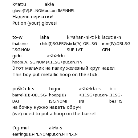
kʷatːu
akɬa
álšun
glove(IV).PL.NOM
put.on.IMP.NHPL
Надень перчатки!
álšunna
Put on (your) gloves!
ánsaw
to-w
laha
k'ʷaħan-ni-tːi-k
lacutːe-n
ánχ
that.one-
child(I)SG.ERG
stick(IV)-OBL.SG-
iron(IV).OBL.SG-
I.SG.NOM
SUP-LAT
GEN
gidu
a<b>kɬu
ánχ i
hoop(IV)[SG.NOM]
<III.SG>put.on.PFV
Этот мальчик на палку железный круг надел.
ánχ kes
This boy put metallic hoop on the stick.
ánχːas
pušk'a-li-s
bigni
a<b>kɬa-s
b-i
barrel(III)-OBL.SG-
hoop(III)
<III.SG>put.on-
III.SG-
áq'ˤul
DAT
[SG.NOM]
INF
be.PRS
на бочку нужно надеть обруч
áq'ˤul bi
(we) need to put a hoop on the barrel
áq'ˤullak ákɬis
t'uj-mul
akɬa-s
áq'ˤullin qis
earring(III)-PL.NOM
put.on.NHPL-INF