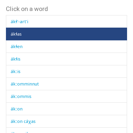
Click on a word
ákɬ'
ákɬ'-art'i
ákɬas
ákɬen
ákɬis
ákːis
ákːomminnut
ákːommis
ákːon
ákːon cáχas