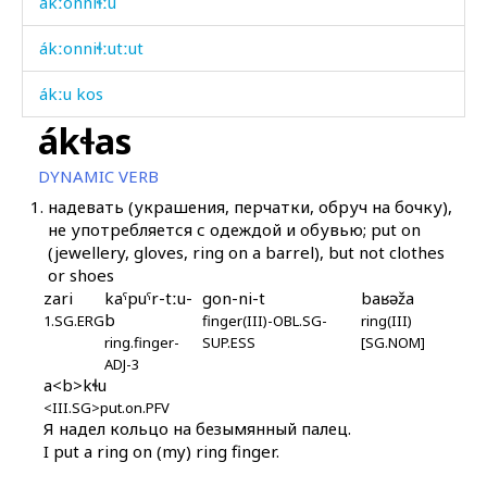
ákːonniɬːu
ákːonniɬːutːut
ákːu kos
ákɬas
ákːukes
DYNAMIC VERB
ákːurši
1.
надевать (украшения, перчатки, обруч на бочку),
не употребляется с одеждой и обувью; put on
ákːus
(jewellery, gloves, ring on a barrel), but not clothes
or shoes
ákːus as
zari
kaˤpuˤr-tːu-
gon-ni-t
baʁəža
b
ákːut'aw
1.SG.ERG
finger(III)-OBL.SG-
ring(III)
ring.finger-
SUP.ESS
[SG.NOM]
ADJ-3
állejt'u
a<b>kɬu
<III.SG>put.on.PFV
álħam
Я надел кольцо на безымянный палец.
I put a ring on (my) ring finger.
álħat