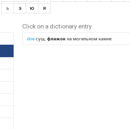
Ь
Э
Ю
Я
Click on a dictionary entry
doʁ
сущ.
флажок
на могильном камне