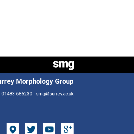
urrey Morphology Group
01483 686230
smg@surrey.ac.uk