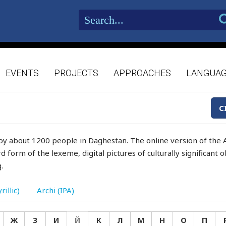
EVENTS
PROJECTS
APPROACHES
LANGUA
C
by about 1200 people in Daghestan. The online version of the A
d form of the lexeme, digital pictures of culturally significant
.
rillic)
Archi (IPA)
Ж
З
И
Й
К
Л
М
Н
О
П