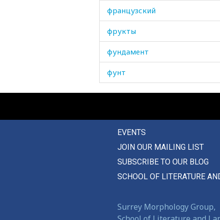
французский
фрукты
фундамент
фунт
фурункул
футляр
EVENTS
JOIN OUR MAILING LIST
SUBSCRIBE TO OUR BLOG
SCHOOL OF LITERATURE AN
Surrey Morphology Group,
School of Literature and L