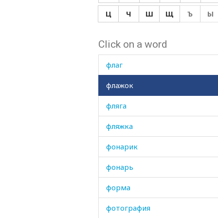
фигуристый
Ц
Ч
Ш
Щ
Ъ
Ы
фильм
Click on a word
финик
флаг
флажок
фляга
фляжка
фонарик
фонарь
форма
фотография