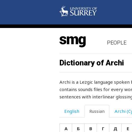
PEOPLE
фазан
факт
Dictionary of Archi
фартук
Archi is a Lezgic language spoken 
фарфор
contains sounds files for every wor
sentences with interlinear glossing
фасоль
ферма
English
Russian
Archi (Cy
фиги
А
Б
В
Г
Д
Е