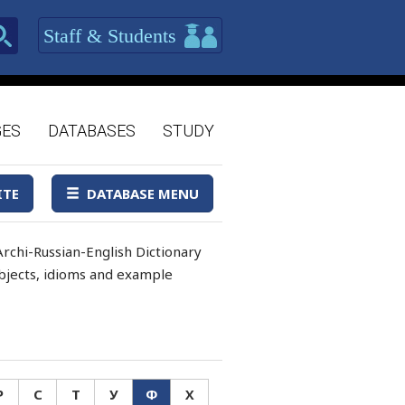
Staff & Students
GES
DATABASES
STUDY
ITE
DATABASE MENU
rchi-Russian-English Dictionary
 objects, idioms and example
Р
С
Т
У
Ф
Х