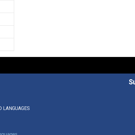
S
D LANGUAGES
anguages,