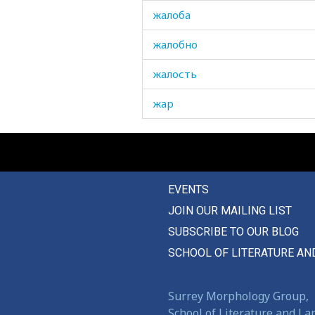
жалоба
жалобно
жалость
жар
жара
жареное
EVENTS
жарить
JOIN OUR MAILING LIST
жариться
SUBSCRIBE TO OUR BLOG
жарка
SCHOOL OF LITERATURE AN
жаркий
Surrey Morphology Group,
жарко
School of Literature and L