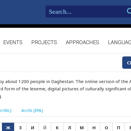
EVENTS
PROJECTS
APPROACHES
LANGUA
C
by about 1200 people in Daghestan. The online version of the A
d form of the lexeme, digital pictures of culturally significant
.
rillic)
Archi (IPA)
Ж
З
И
Й
К
Л
М
Н
О
П