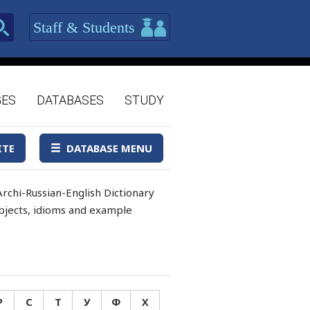
Staff & Students
GES
DATABASES
STUDY
ITE
DATABASE MENU
rchi-Russian-English Dictionary
 objects, idioms and example
Р
С
Т
У
Ф
Х