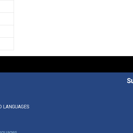
S
D LANGUAGES
anguages,