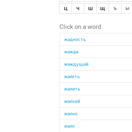
Ц
Ч
Ш
Щ
Ъ
Ы
Click on a word
жадность
жажда
жаждущий
жалеть
жалить
жалкий
жалко
жало