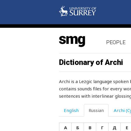
PEOPLE
Dictionary of Archi
Archi is a Lezgic language spoken 
contains sounds files for every wor
sentences with interlinear glossing
English
Russian
Archi (Cy
А
Б
В
Г
Д
Е