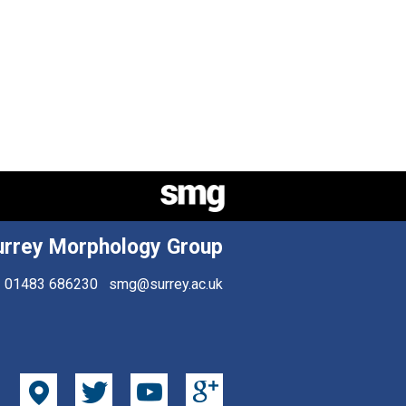
urrey Morphology Group
01483 686230
smg@surrey.ac.uk