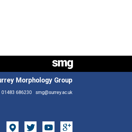
urrey Morphology Group
01483 686230
smg@surrey.ac.uk