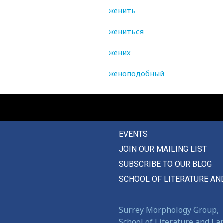
женить
жениться
жених
женоподобный
женская
женский
EVENTS
женского
JOIN OUR MAILING LIST
женщина
SUBSCRIBE TO OUR BLOG
жердь
SCHOOL OF LITERATURE AN
жеребенок
Surrey Morphology Group,
жеребец
School of Literature and L