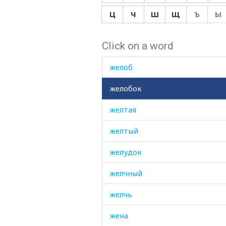
желать
Ц
Ч
Ш
Щ
Ъ
Ы
желвак
Click on a word
железо
желоб
желобок
желтая
желтый
желудок
желчный
желчь
жена