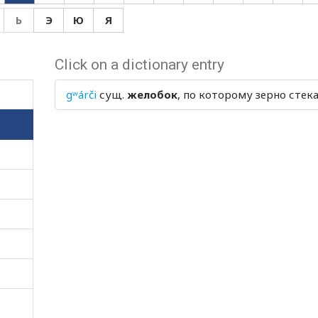
Ь
Э
Ю
Я
Click on a dictionary entry
gʷárči
сущ.
желобок
, по которому зерно стек