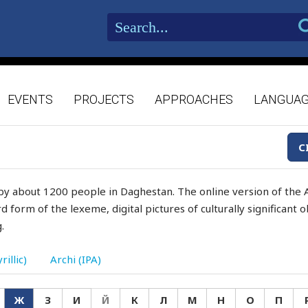
EVENTS
PROJECTS
APPROACHES
LANGUA
C
by about 1200 people in Daghestan. The online version of the A
d form of the lexeme, digital pictures of culturally significant
.
rillic)
Archi (IPA)
Ж
З
И
Й
К
Л
М
Н
О
П