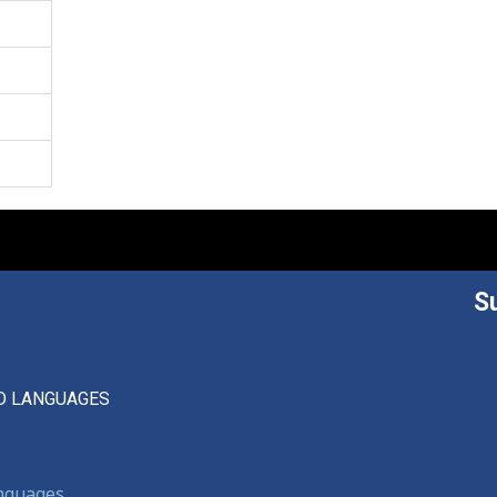
S
D LANGUAGES
anguages,