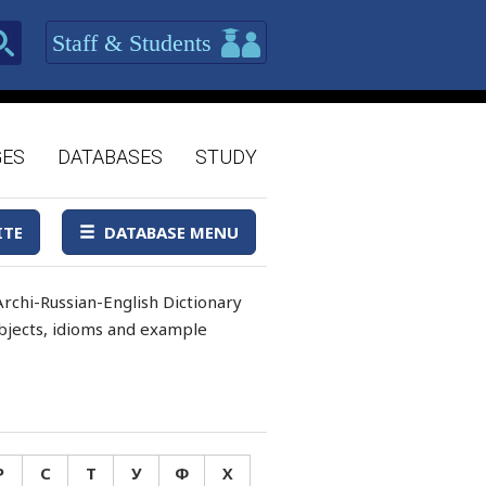
Staff & Students
GES
DATABASES
STUDY
ITE
DATABASE MENU
rchi-Russian-English Dictionary
 objects, idioms and example
Р
С
Т
У
Ф
Х