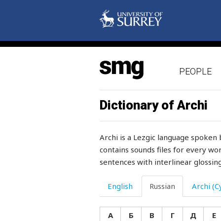
жариться
жарка
жаркий
PEOPLE
жарко
жать
Dictionary of Archi
жвачка
Archi is a Lezgic language spoken 
жвачное
contains sounds files for every wor
sentences with interlinear glossing
жевать
желание
English
Russian
Archi (Cy
желанный
А
Б
В
Г
Д
Е