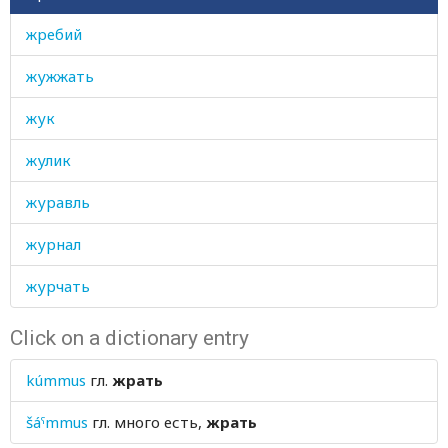
жребий
жужжать
жук
жулик
журавль
журнал
журчать
Click on a dictionary entry
kúmmus
гл.
жрать
šáˤmmus
гл.
много есть,
жрать