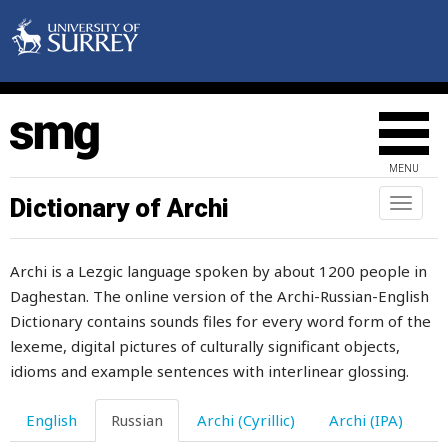
жернов
жертва
жест
жесткий
MENU
жестокий
Dictionary of Archi
Toggl
жечь
naviga
жжение
Archi is a Lezgic language spoken by about 1200 people in
Daghestan. The online version of the Archi-Russian-English
живность
Dictionary contains sounds files for every word form of the
живой
lexeme, digital pictures of culturally significant objects,
idioms and example sentences with interlinear glossing.
живот
English
Russian
Archi (Cyrillic)
Archi (IPA)
животное