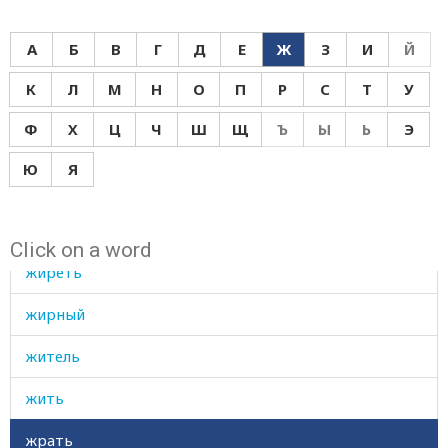
жидкий
А
Б
В
Г
Д
Е
Ж
З
И
Й
жидкость
К
Л
М
Н
О
П
Р
С
Т
У
жизнеописание
Ф
Х
Ц
Ч
Ш
Щ
Ъ
Ы
Ь
Э
жизнь
Ю
Я
жила
жир
Click on a word
жиреть
жирный
житель
жить
жрать