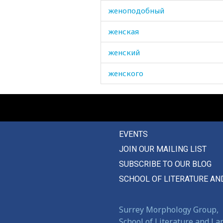
женоподобный
женская
женский
женского
женщина
жердь
EVENTS
жеребенок
JOIN OUR MAILING LIST
жеребец
SUBSCRIBE TO OUR BLOG
жернов
SCHOOL OF LITERATURE AN
жертва
Surrey Morphology Group,
жест
School of Literature and L