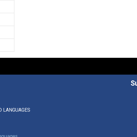
S
D LANGUAGES
anguages,