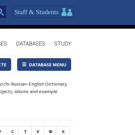
Staff & Students
GES
DATABASES
STUDY
ITE
DATABASE MENU
rchi-Russian-English Dictionary
 objects, idioms and example
Р
С
Т
У
Ф
Х