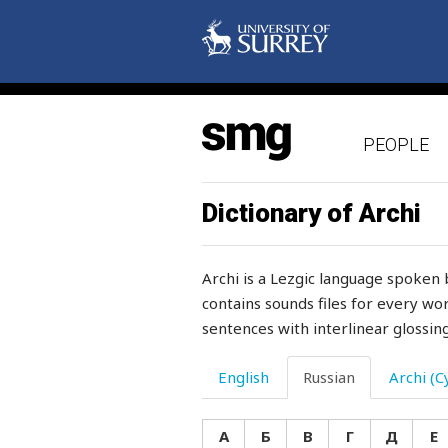
жарко
жать
жвачка
PEOPLE
жвачное
жевать
Dictionary of Archi
желание
Archi is a Lezgic language spoken 
желанный
contains sounds files for every wor
sentences with interlinear glossing
желать
желвак
English
Russian
Archi (Cy
железо
А
Б
В
Г
Д
Е