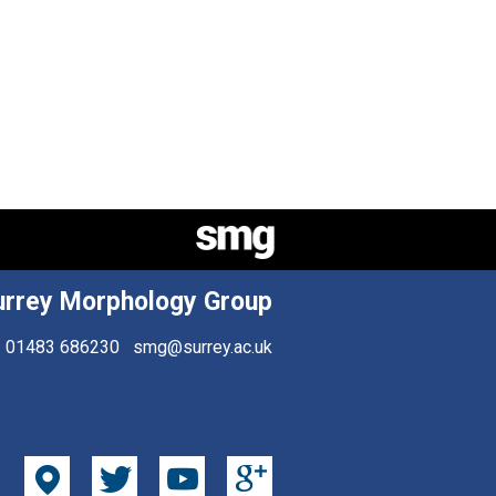
urrey Morphology Group
01483 686230
smg@surrey.ac.uk