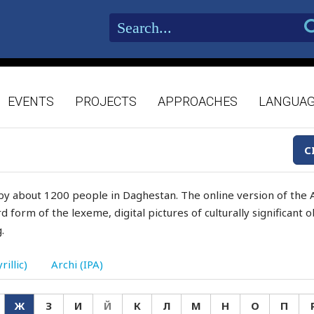
EVENTS
PROJECTS
APPROACHES
LANGUA
C
by about 1200 people in Daghestan. The online version of the A
d form of the lexeme, digital pictures of culturally significant
.
rillic)
Archi (IPA)
Ж
З
И
Й
К
Л
М
Н
О
П