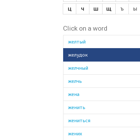
желоб
Ц
Ч
Ш
Щ
Ъ
Ы
желобок
Click on a word
желтая
желтый
желудок
желчный
желчь
жена
женить
жениться
жених