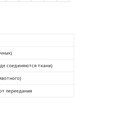
чных)
(где соединяются ткани)
ивотного)
от переедания