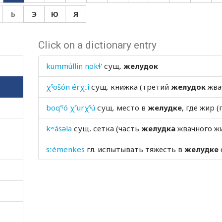
Ь
Э
Ю
Я
Click on a dictionary entry
kummúllin nokɬ'
сущ.
желудок
χˤošón érχːi
сущ.
книжка (третий
желудок
жва
boq'ˤó χˤurχˤú
сущ.
место в
желудке
, где жир 
kʷásəla
сущ.
сетка (часть
желудка
жвачного ж
sːémenkes
гл.
испытывать тяжесть в
желудке