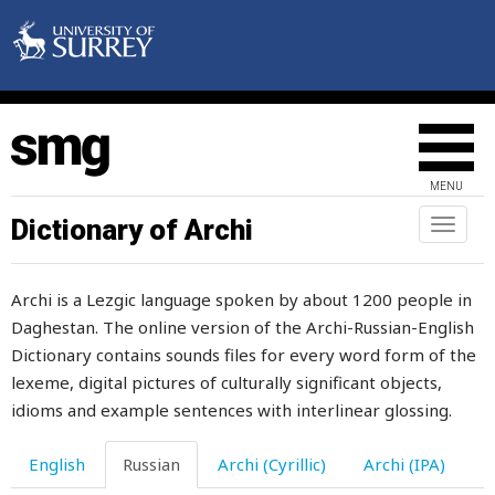
да
давай
давать
MENU
давить
Dictionary of Archi
Toggl
naviga
давка
Archi is a Lezgic language spoken by about 1200 people in
давний
Daghestan. The online version of the Archi-Russian-English
давно
Dictionary contains sounds files for every word form of the
lexeme, digital pictures of culturally significant objects,
давным-давно
idioms and example sentences with interlinear glossing.
даже
English
Russian
Archi (Cyrillic)
Archi (IPA)
дай