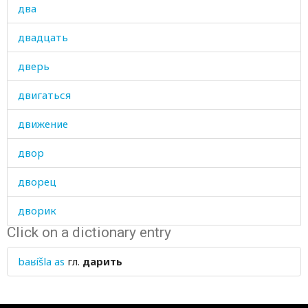
два
двадцать
дверь
двигаться
движение
двор
дворец
дворик
Click on a dictionary entry
двукратно
baʁíšla as
гл.
дарить
двусмысленный
двухвостка