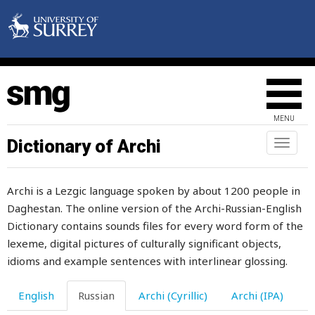
дорога
дорогие
дорогой
доска
MENU
доставать
Dictionary of Archi
Toggl
naviga
доставаться
Archi is a Lezgic language spoken by about 1200 people in
доставлять
Daghestan. The online version of the Archi-Russian-English
достаточно
Dictionary contains sounds files for every word form of the
lexeme, digital pictures of culturally significant objects,
достаточный
idioms and example sentences with interlinear glossing.
достоверный
English
Russian
Archi (Cyrillic)
Archi (IPA)
достоинство