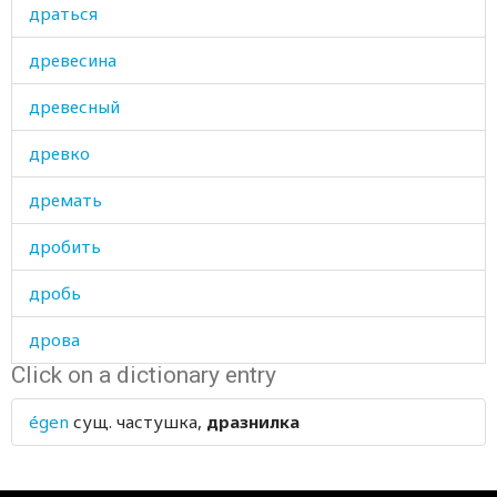
драться
древесина
древесный
древко
дремать
дробить
дробь
дрова
Click on a dictionary entry
дрожать
égen
сущ.
частушка,
дразнилка
дрожжевой
друг