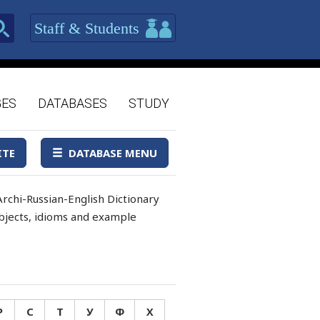
Staff & Students
GES
DATABASES
STUDY
ITE
DATABASE MENU
rchi-Russian-English Dictionary
 objects, idioms and example
Р
С
Т
У
Ф
Х