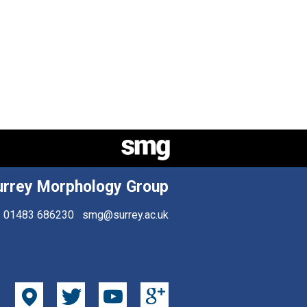
urrey Morphology Group
01483 686230
smg@surrey.ac.uk