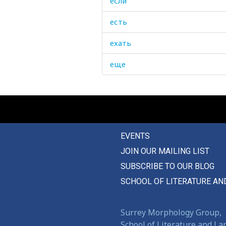
если
есть
ехать
еще
EVENTS
JOIN OUR MAILING LIST
SUBSCRIBE TO OUR BLOG
SCHOOL OF LITERATURE AN
Surrey Morphology Group,
School of Literature and L