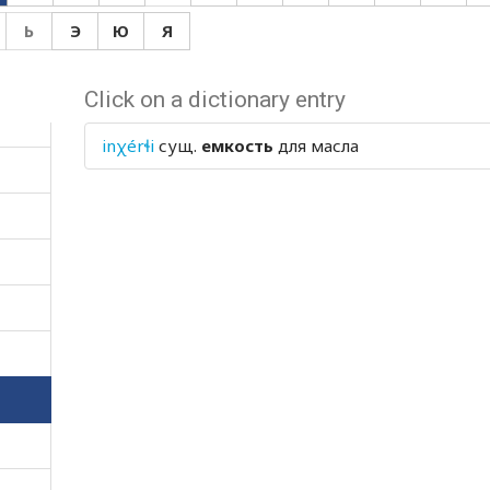
Ь
Э
Ю
Я
Click on a dictionary entry
inχérɬi
сущ.
емкость
для масла