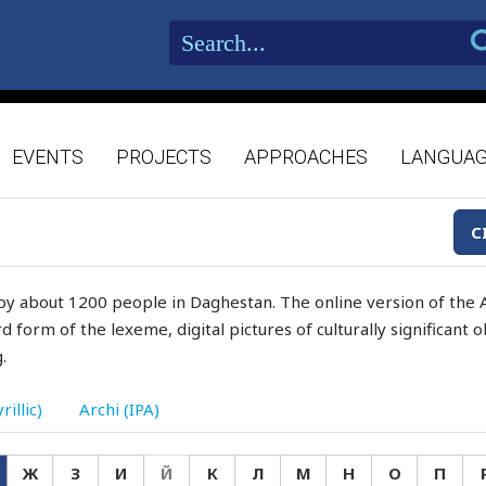
EVENTS
PROJECTS
APPROACHES
LANGUA
C
by about 1200 people in Daghestan. The online version of the A
d form of the lexeme, digital pictures of culturally significant
.
rillic)
Archi (IPA)
Ж
З
И
Й
К
Л
М
Н
О
П