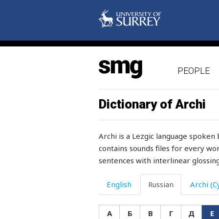
PEOPLE
Dictionary of Archi
Archi is a Lezgic language spoken 
contains sounds files for every wor
еврей
sentences with interlinear glossing
еврейка
English
Russian
Archi (Cy
его
еда
А
Б
В
Г
Д
Е