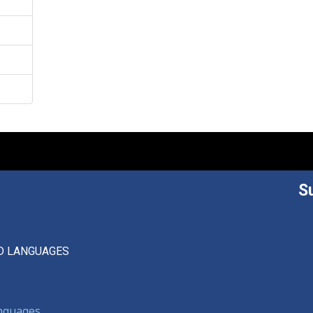
S
D LANGUAGES
anguages,