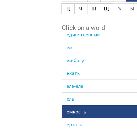
Ц
Ч
Ш
Щ
Ъ
Ы
единогласие
единожды
Click on a word
единственный
еж
ей-богу
екать
еле-еле
ель
емкость
ерзать