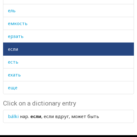
ель
емкость
ерзать
если
есть
ехать
еще
Click on a dictionary entry
bálki
нар.
если
, если вдруг, может быть