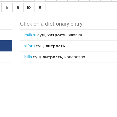
Ь
Э
Ю
Я
Click on a dictionary entry
mákru
сущ.
хитрость
, уловка
sːíħru
сущ.
хитрость
ħillá
сущ.
хитрость
, коварство