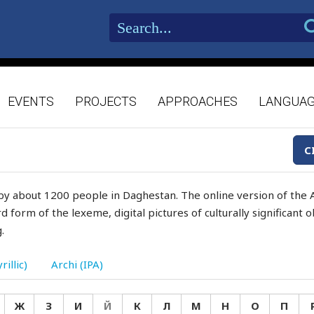
EVENTS
PROJECTS
APPROACHES
LANGUA
C
by about 1200 people in Daghestan. The online version of the A
d form of the lexeme, digital pictures of culturally significant
.
rillic)
Archi (IPA)
Ж
З
И
Й
К
Л
М
Н
О
П