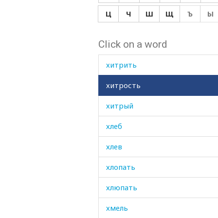
хилый
Ц
Ч
Ш
Щ
Ъ
Ы
хинкал
Click on a word
хитрец
хитрить
хитрость
хитрый
хлеб
хлев
хлопать
хлюпать
хмель