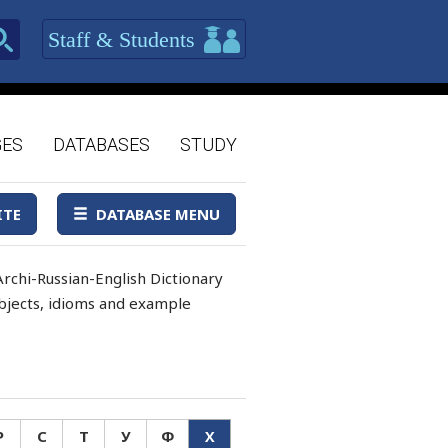
Staff & Students
GES
DATABASES
STUDY
ITE
DATABASE MENU
rchi-Russian-English Dictionary
 objects, idioms and example
Р
С
Т
У
Ф
Х