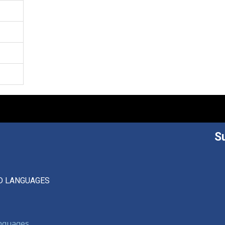
S
D LANGUAGES
anguages,