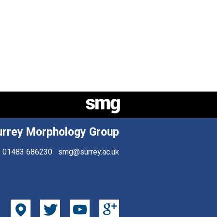
urrey Morphology Group
01483 686230
smg@surrey.ac.uk