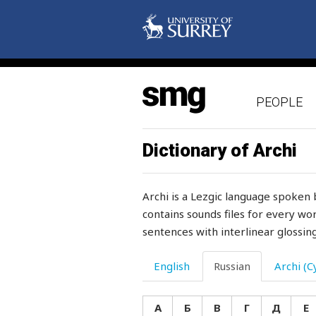
хадж
халва
характер
PEOPLE
харкать
хвалить
Dictionary of Archi
хвалиться
Archi is a Lezgic language spoken 
хвастаться
contains sounds files for every wor
sentences with interlinear glossing
хватать
хворост
English
Russian
Archi (Cy
хвост
А
Б
В
Г
Д
Е