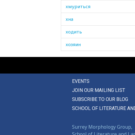
хмуриться
хна
ходить
хозяин
хозяйка
хозяйство
EVENTS
холера
JOIN OUR MAILING LIST
холм
SUBSCRIBE TO OUR BLOG
холод
SCHOOL OF LITERATURE AN
холодно
Surrey Morphology Group,
холодный
School of Literature and L