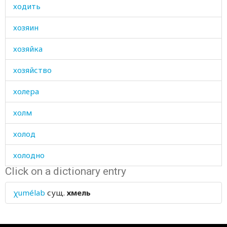
ходить
хозяин
хозяйка
хозяйство
холера
холм
холод
холодно
Click on a dictionary entry
холодный
χumélab
сущ.
хмель
холст
хоромы