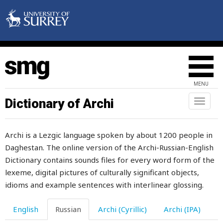
характер
харкать
хвалить
хвалиться
MENU
хвастаться
Dictionary of Archi
Toggl
naviga
хватать
Archi is a Lezgic language spoken by about 1200 people in
хворост
Daghestan. The online version of the Archi-Russian-English
хвост
Dictionary contains sounds files for every word form of the
lexeme, digital pictures of culturally significant objects,
хилый
idioms and example sentences with interlinear glossing.
хинкал
English
Russian
Archi (Cyrillic)
Archi (IPA)
хитрец