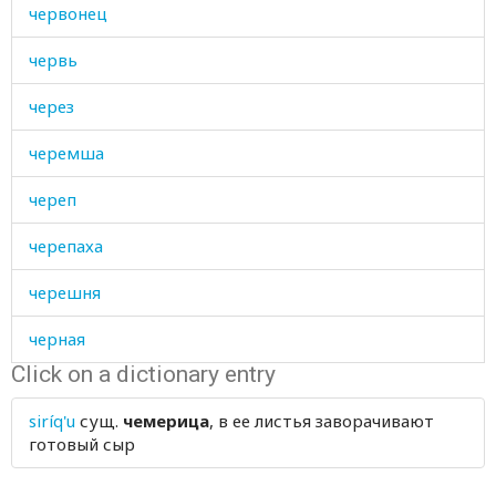
червонец
червь
через
черемша
череп
черепаха
черешня
черная
Click on a dictionary entry
чернеть
siríq'u
сущ.
чемерица
, в ее листья заворачивают
черника
готовый сыр
чернила