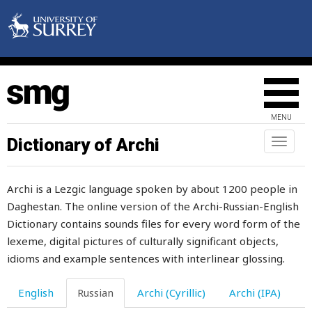
чарык
час
часовня
часовщик
MENU
частица
Dictionary of Archi
Toggl
naviga
частный
Archi is a Lezgic language spoken by about 1200 people in
часто
Daghestan. The online version of the Archi-Russian-English
частушка
Dictionary contains sounds files for every word form of the
lexeme, digital pictures of culturally significant objects,
часть
idioms and example sentences with interlinear glossing.
часы
English
Russian
Archi (Cyrillic)
Archi (IPA)
чача