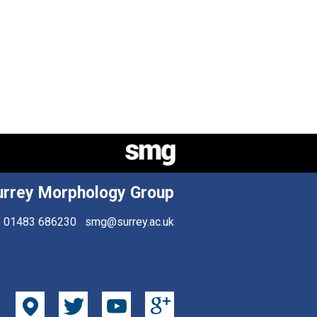
urrey Morphology Group
01483 686230
smg@surrey.ac.uk