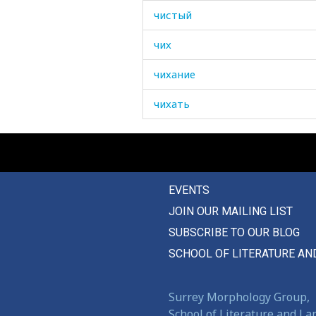
чистый
чих
чихание
чихать
что
что-нибудь
EVENTS
что-то
JOIN OUR MAILING LIST
чуб
SUBSCRIBE TO OUR BLOG
чувство
SCHOOL OF LITERATURE AN
чувствовать
Surrey Morphology Group,
чувяк
School of Literature and L