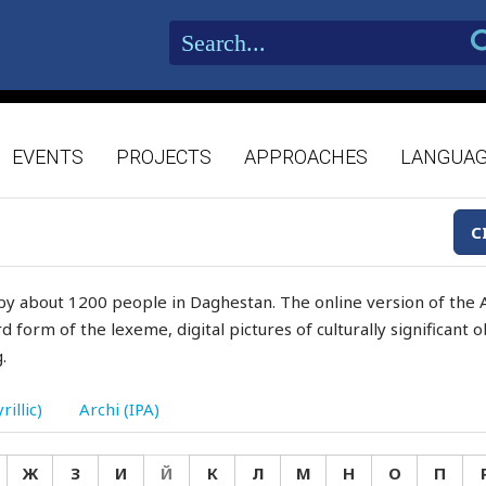
EVENTS
PROJECTS
APPROACHES
LANGUA
C
by about 1200 people in Daghestan. The online version of the A
d form of the lexeme, digital pictures of culturally significant
.
rillic)
Archi (IPA)
Ж
З
И
Й
К
Л
М
Н
О
П