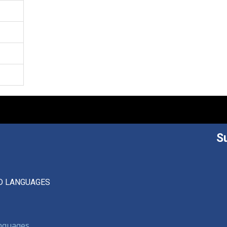
S
D LANGUAGES
anguages,