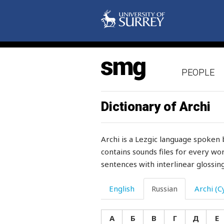
черта
чертополох
чесать
PEOPLE
чесаться
чеснок
Dictionary of Archi
чесотка
Archi is a Lezgic language spoken 
честный
contains sounds files for every wor
sentences with interlinear glossing
честь
четверг
English
Russian
Archi (Cy
четвереньки
А
Б
В
Г
Д
Е