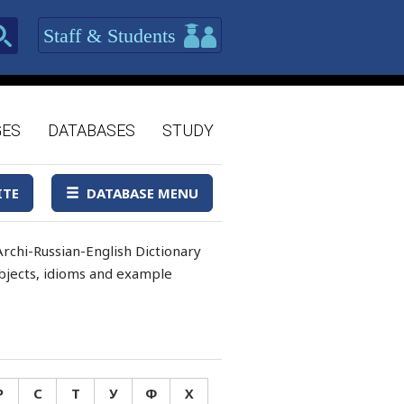
Staff & Students
GES
DATABASES
STUDY
ITE
DATABASE MENU
rchi-Russian-English Dictionary
 objects, idioms and example
Р
С
Т
У
Ф
Х