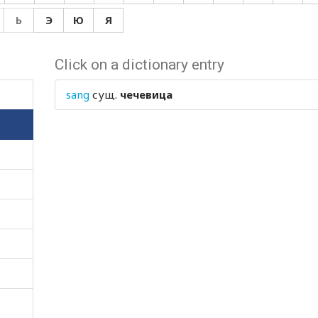
Ь
Э
Ю
Я
Click on a dictionary entry
sang
сущ.
чечевица