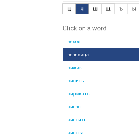
четверть
Ц
Ч
Ш
Щ
Ъ
Ы
четки
Click on a word
четыре
чехол
чечевица
чижик
чинить
чирикать
число
чистить
чистка