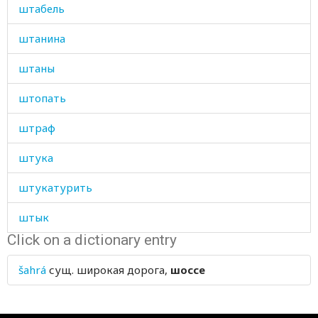
штабель
штанина
штаны
штопать
штраф
штука
штукатурить
штык
Click on a dictionary entry
штырь
šahrá
сущ.
широкая дорога,
шоссе
шуба
шум