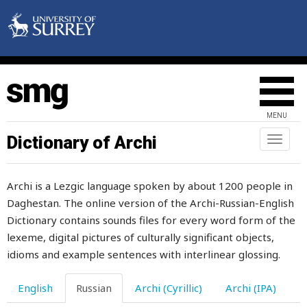
ширина
широкий
широким
шить
MENU
шитье
Dictionary of Archi
Toggl
naviga
шифер
Archi is a Lezgic language spoken by about 1200 people in
шишка
Daghestan. The online version of the Archi-Russian-English
шкатулка
Dictionary contains sounds files for every word form of the
lexeme, digital pictures of culturally significant objects,
шкаф
idioms and example sentences with interlinear glossing.
шкварки
English
Russian
Archi (Cyrillic)
Archi (IPA)
шкодливый