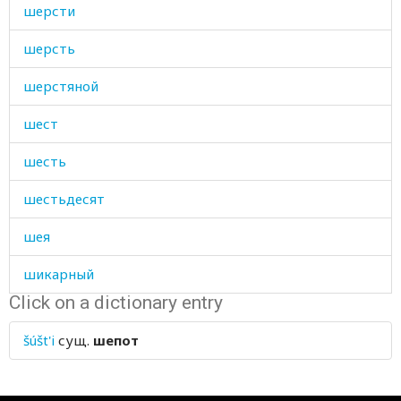
шерсти
шерсть
шерстяной
шест
шесть
шестьдесят
шея
шикарный
Click on a dictionary entry
шило
šúšt'i
сущ.
шепот
шипение
шипеть