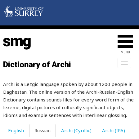
шапка
шариат
шарить
шаркать
MENU
шаровары
Dictionary of Archi
Toggl
naviga
шарообразная
Archi is a Lezgic language spoken by about 1200 people in
шататься
Daghestan. The online version of the Archi-Russian-English
шатер
Dictionary contains sounds files for every word form of the
lexeme, digital pictures of culturally significant objects,
шафран
idioms and example sentences with interlinear glossing.
шах
English
Russian
Archi (Cyrillic)
Archi (IPA)
шахматы