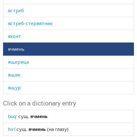
ястреб
ястреб-стервятник
яхонт
ячмень
ящерица
ящик
ящур
Click on a dictionary entry
buq'
сущ.
ячмень
hirí
сущ.
ячмень
(на глазу)