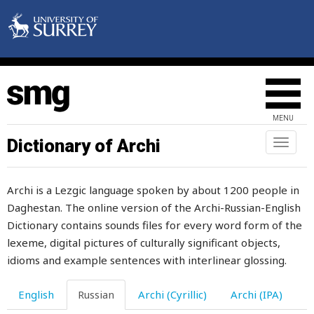
яблоко
являться
явно
явный
MENU
ягненок
Dictionary of Archi
Toggl
ягнята
naviga
ягода
Archi is a Lezgic language spoken by about 1200 people in
Daghestan. The online version of the Archi-Russian-English
яд
Dictionary contains sounds files for every word form of the
ядовитый
lexeme, digital pictures of culturally significant objects,
idioms and example sentences with interlinear glossing.
язва
English
Russian
Archi (Cyrillic)
Archi (IPA)
язвительный