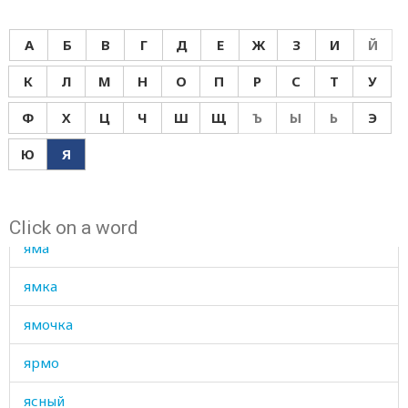
язвочка
А
Б
В
Г
Д
Е
Ж
З
И
Й
язык
К
Л
М
Н
О
П
Р
С
Т
У
яичник
Ф
Х
Ц
Ч
Ш
Щ
Ъ
Ы
Ь
Э
яичница
Ю
Я
яйцо
яловая
Click on a word
яма
ямка
ямочка
ярмо
ясный