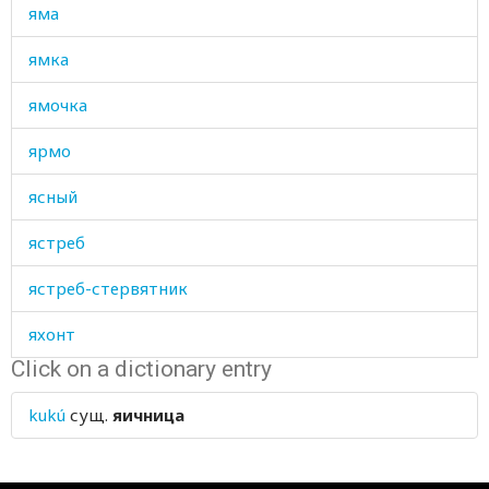
яма
ямка
ямочка
ярмо
ясный
ястреб
ястреб-стервятник
яхонт
Click on a dictionary entry
ячмень
kukú
сущ.
яичница
ящерица
ящик