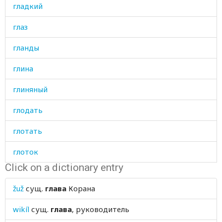
гладкий
глаз
гланды
глина
глиняный
глодать
глотать
глоток
Click on a dictionary entry
глубокий
žuž
сущ.
глава
Корана
глубоко
wikíl
сущ.
глава
, руководитель
глупость