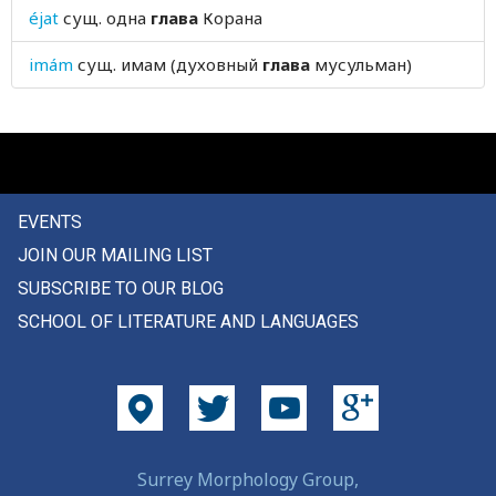
éjat
сущ.
одна
глава
Корана
глухая
imám
сущ.
имам (духовный
глава
мусульман)
глуховатый
глухой
глыба
гнать
EVENTS
JOIN OUR MAILING LIST
гнев
SUBSCRIBE TO OUR BLOG
гневаться
SCHOOL OF LITERATURE AND LANGUAGES
гнездо
гнет
гнида
Surrey Morphology Group,
гнилой