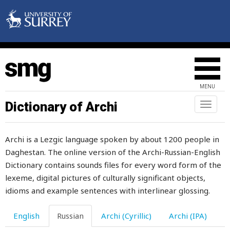
гавкать
гадание
гадать
газель
MENU
газета
Dictionary of Archi
Toggl
naviga
галка
Archi is a Lezgic language spoken by about 1200 people in
галоп
Daghestan. The online version of the Archi-Russian-English
гашник
Dictionary contains sounds files for every word form of the
lexeme, digital pictures of culturally significant objects,
гвалт
idioms and example sentences with interlinear glossing.
гвоздика
English
Russian
Archi (Cyrillic)
Archi (IPA)
гвоздики