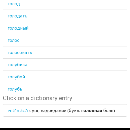
голод
голодать
голодный
голос
голосовать
голубика
голубой
голубь
Click on a dictionary entry
голый
iˤntíˤn ácː'i
сущ.
надоедание (букв.
головная
боль)
гора
горбатый