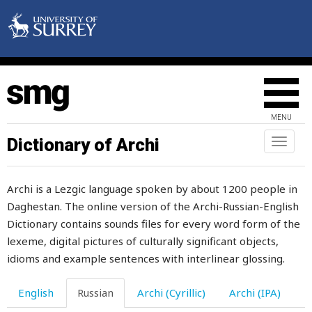
гневаться
гнездо
гнет
гнида
MENU
гнилой
Dictionary of Archi
Toggl
naviga
гнить
Archi is a Lezgic language spoken by about 1200 people in
гной
Daghestan. The online version of the Archi-Russian-English
говор
Dictionary contains sounds files for every word form of the
lexeme, digital pictures of culturally significant objects,
говорить
idioms and example sentences with interlinear glossing.
год
English
Russian
Archi (Cyrillic)
Archi (IPA)
годекан