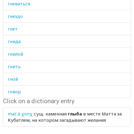
гневаться
гнездо
гнет
гнида
гнилой
гнить
гной
говор
Click on a dictionary entry
говорить
matːá χonχ
сущ.
каменная
глыба
в месте Матта за
год
Кубатлем, на котором загадывают желания
годекан