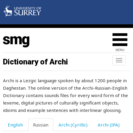
гипс
глава
главарь
главный
MENU
гладкий
Dictionary of Archi
Toggl
naviga
глаз
Archi is a Lezgic language spoken by about 1200 people in
гланды
Daghestan. The online version of the Archi-Russian-English
глина
Dictionary contains sounds files for every word form of the
lexeme, digital pictures of culturally significant objects,
глиняный
idioms and example sentences with interlinear glossing.
глодать
English
Russian
Archi (Cyrillic)
Archi (IPA)
глотать