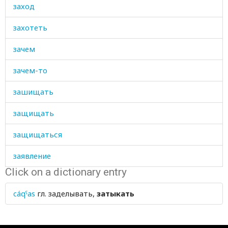
заход
захотеть
зачем
зачем-то
зашищать
защищать
защищаться
заявление
Click on a dictionary entry
заяц
cáqˤas
гл.
заделывать,
затыкать
звание
звать