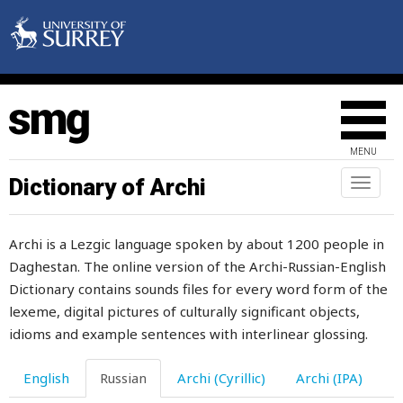
заразный
заранее
зародыш
заросший
MENU
зарплата
Dictionary of Archi
Toggl
naviga
зарубка
Archi is a Lezgic language spoken by about 1200 people in
засватать
Daghestan. The online version of the Archi-Russian-English
засов
Dictionary contains sounds files for every word form of the
lexeme, digital pictures of culturally significant objects,
засовывать
idioms and example sentences with interlinear glossing.
заставлять
English
Russian
Archi (Cyrillic)
Archi (IPA)
застолье