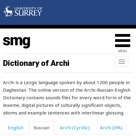
зимой
злиться
злодей
злой
MENU
злость
Dictionary of Archi
Toggl
змей
naviga
змея
Archi is a Lezgic language spoken by about 1200 people in
Daghestan. The online version of the Archi-Russian-English
знак
Dictionary contains sounds files for every word form of the
знаменитый
lexeme, digital pictures of culturally significant objects,
idioms and example sentences with interlinear glossing.
знамя
English
Russian
Archi (Cyrillic)
Archi (IPA)
знания