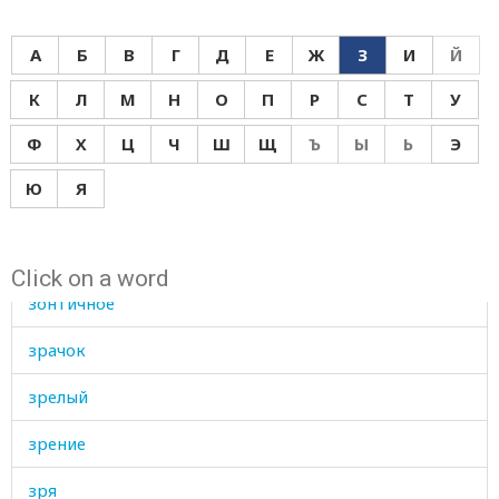
знать
А
Б
В
Г
Д
Е
Ж
З
И
Й
значительный
К
Л
М
Н
О
П
Р
С
Т
У
зоб
Ф
Х
Ц
Ч
Ш
Щ
Ъ
Ы
Ь
Э
зола
Ю
Я
золотник
золото
Click on a word
зонтичное
зрачок
зрелый
зрение
зря