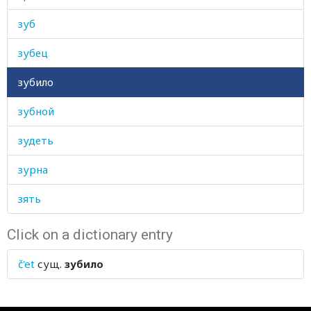
зуб
зубец
зубило
зубной
зудеть
зурна
зять
Click on a dictionary entry
č'et
сущ.
зубило